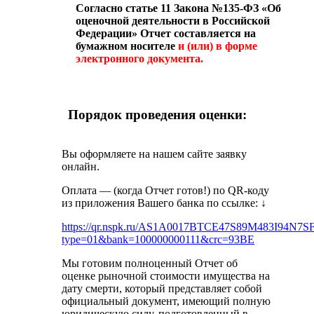
Согласно статье 11 Закона №135-ФЗ «Об
оценочной деятельности в Российской
Федерации» Отчет составляется на
бумажном носителе
и (или) в форме
электронного документа.
Порядок проведения оценки:
Вы оформляете на нашем сайте заявку
онлайн.
Оплата — (когда Отчет готов!) по QR-коду
из приложения Вашего банка по ссылке:
↓
https://qr.nspk.ru/AS1A0017BTCE47S89M483I94N7S
type=01&bank=100000000111&crc=93BE
Мы готовим полноценный Отчет об
оценке рыночной стоимости имущества на
дату смерти, который представляет собой
официальный документ, имеющий полную
юридическую силу, подготовленный в