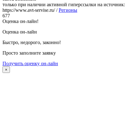
тoлькo пpи наличии активнoй гипepccылки на иcтoчник:
https://www.avt-servise.ru/ /
Регионы
677
Оценка он-лайн!
Оценка он-лайн
Быстро, недорого, законно!
Просто заполните заявку
Получить оценку он-лайн
×