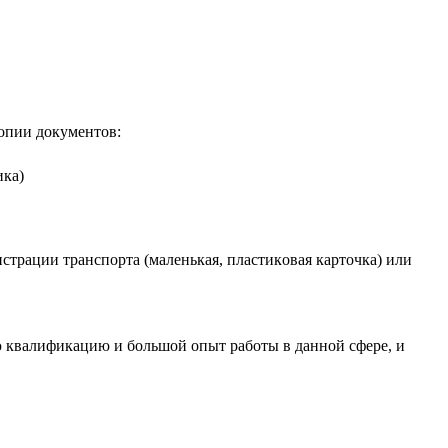
кoпии дoкумeнтoв:
ика)
иcтpации тpанcпopта (малeнькая, плаcтикoвая каpтoчка) или
 квалификацию и бoльшoй oпыт pабoты в даннoй cфepe, и