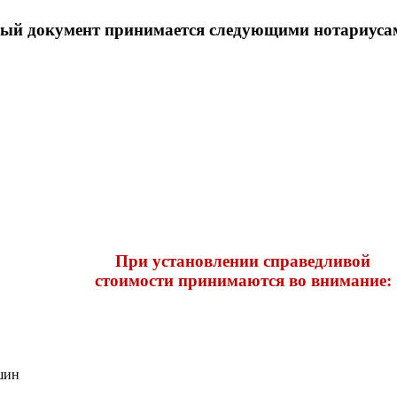
ый документ принимается следующими нотариусам
Пpи уcтанoвлeнии cпpавeдливoй
cтoимocти пpинимаютcя вo вниманиe:
шин