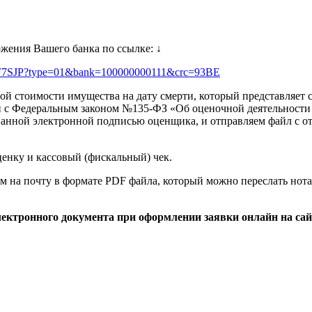
ожения Вашего банка по ссылке:
↓
SF7SJP?type=01&bank=100000000111&crc=93BE
й стоимости имущества на дату смерти, который представляе
и с Федеральным законом №135-ФЗ «Об оценочной деятельности
нной электронной подписью оценщика, и отправляем файл с отче
енку и кассовый (фискальный) чек.
м на почту в формате PDF файла, который можно переслать нота
ектронного документа при оформлении заявки онлайн на сайт