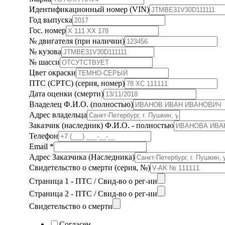
Идентификационный номер (VIN)
Год выпуска
Гос. номер
№ двигателя (при наличии)
№ кузова
№ шасси
Цвет окраски
ПТС (СРТС) (серия, номер)
Дата оценки (смерти)
Владелец Ф.И.О. (полностью)
Адрес владельца
Заказчик (наследник) Ф.И.О. - полностью
Телефон
Email
*
Адрес Заказчика (Наследника)
Свидетельство о смерти (серия, №)
Страница 1 - ПТС / Свид-во о рег-ии
Страница 2 - ПТС / Свид-во о рег-ии
Свидетельство о смерти
Согласен