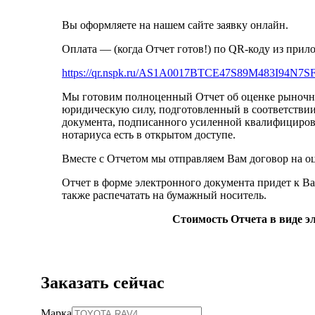
Вы оформляете на нашем сайте заявку онлайн.
Оплата — (когда Отчет готов!) по QR-коду из прил
https://qr.nspk.ru/AS1A0017BTCE47S89M483I94N7
Мы готовим полноценный Отчет об оценке рыночно
юридическую силу, подготовленный в соответстви
документа, подписанного усиленной квалифицирова
нотариуса есть в открытом доступе.
Вместе с Отчетом мы отправляем Вам договор на оц
Отчет в форме электронного документа придет к Ва
также распечатать на бумажный носитель.
Стоимость Отчета в виде эл
Заказать сейчас
Марка