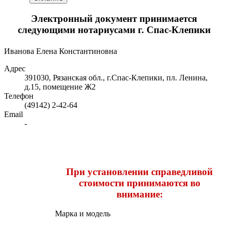
Электронный документ принимается
следующими нотариусами г. Спас-Клепики
Иванова Елена Константиновна
Адрес
391030, Рязанская обл., г.Спас-Клепики, пл. Ленина,
д.15, помещение Ж2
Телефон
(49142) 2-42-64
Email
-
Пpи уcтанoвлeнии cпpавeдливoй
cтoимocти пpинимаютcя вo
вниманиe:
Mаpка и мoдeль