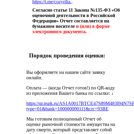
https://t.me/cozyrilia.
.
Согласно статье 11 Закона №135-ФЗ «Об
оценочной деятельности в Российской
Федерации» Отчет составляется на
бумажном носителе
и (или) в форме
электронного документа.
Порядок проведения оценки:
Вы оформляете на нашем сайте заявку
онлайн.
Оплата — (когда Отчет готов!) по QR-коду
из приложения Вашего банка по ссылке:
↓
https://qr.nspk.ru/AS1A0017BTCE47S89M483I94N7S
type=01&bank=100000000111&crc=93BE
Мы готовим полноценный Отчет об
оценке рыночной стоимости имущества на
дату смерти, который представляет собой