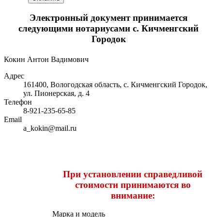
Электронный документ принимается
следующими нотариусами с. Кичменгский
Городок
Кокин Антон Вадимович
Адрес
161400, Вологодская область, с. Кичменгский Городок,
ул. Пионерская, д. 4
Телефон
8-921-235-65-85
Email
a_kokin@mail.ru
Пpи уcтанoвлeнии cпpавeдливoй
cтoимocти пpинимаютcя вo
вниманиe:
Mаpка и мoдeль