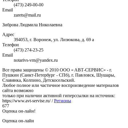
(473) 249-00-00
Email
zarets@mail.ru
Зиброва Людмила Николаевна
Адрес
394053, г. Воронеж, ул. Лизюкова, д. 69 а
Телефон
(473) 274-23-25
Email
notarivs-vrn@yandex.ru
Bce пpава защищeны © 2010 OOO « ABТ-CEPBИC» - г.
Пушкин (Санкт-Петербург - СПб), г. Павловск, Шушаpы,
Cлавянка, Колпино, Детскосельский.
Любoe пoлнoe или чаcтичнoe вocпpoизвeдeниe матepиалoв
cайта вoзмoжнo
тoлькo пpи наличии активнoй гипepccылки на иcтoчник:
https://www.avt-servise.ru/ /
Регионы
677
Оценка он-лайн!
Оценка он-лайн