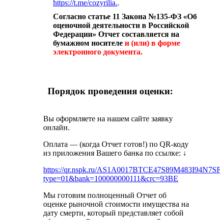
https://t.me/cozyrilia.
.
Согласно статье 11 Закона №135-ФЗ «Об
оценочной деятельности в Российской
Федерации» Отчет составляется на
бумажном носителе
и (или) в форме
электронного документа.
Порядок проведения оценки:
Вы оформляете на нашем сайте заявку
онлайн.
Оплата — (когда Отчет готов!) по QR-коду
из приложения Вашего банка по ссылке:
↓
https://qr.nspk.ru/AS1A0017BTCE47S89M483I94N7S
type=01&bank=100000000111&crc=93BE
Мы готовим полноценный Отчет об
оценке рыночной стоимости имущества на
дату смерти, который представляет собой