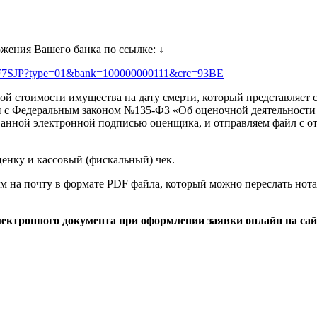
ожения Вашего банка по ссылке:
↓
SF7SJP?type=01&bank=100000000111&crc=93BE
й стоимости имущества на дату смерти, который представляе
и с Федеральным законом №135-ФЗ «Об оценочной деятельности
нной электронной подписью оценщика, и отправляем файл с отче
енку и кассовый (фискальный) чек.
м на почту в формате PDF файла, который можно переслать нота
ектронного документа при оформлении заявки онлайн на сайт