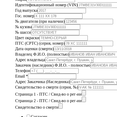
Идентификационный номер (VIN)
Год выпуска
Гос. номер
№ двигателя (при наличии)
№ кузова
№ шасси
Цвет окраски
ПТС (СРТС) (серия, номер)
Дата оценки (смерти)
Владелец Ф.И.О. (полностью)
Адрес владельца
Заказчик (наследник) Ф.И.О. - полностью
Телефон
Email
*
Адрес Заказчика (Наследника)
Свидетельство о смерти (серия, №)
Страница 1 - ПТС / Свид-во о рег-ии
Страница 2 - ПТС / Свид-во о рег-ии
Свидетельство о смерти
Согласен