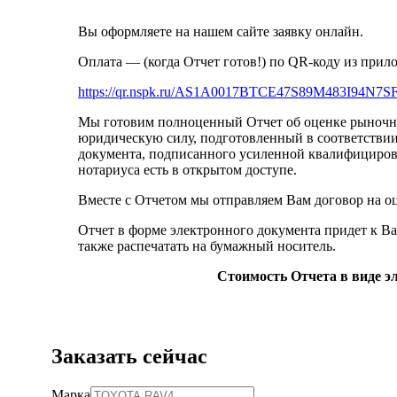
Вы оформляете на нашем сайте заявку онлайн.
Оплата — (когда Отчет готов!) по QR-коду из прил
https://qr.nspk.ru/AS1A0017BTCE47S89M483I94N7
Мы готовим полноценный Отчет об оценке рыночно
юридическую силу, подготовленный в соответстви
документа, подписанного усиленной квалифицирова
нотариуса есть в открытом доступе.
Вместе с Отчетом мы отправляем Вам договор на оц
Отчет в форме электронного документа придет к Ва
также распечатать на бумажный носитель.
Стоимость Отчета в виде эл
Заказать сейчас
Марка