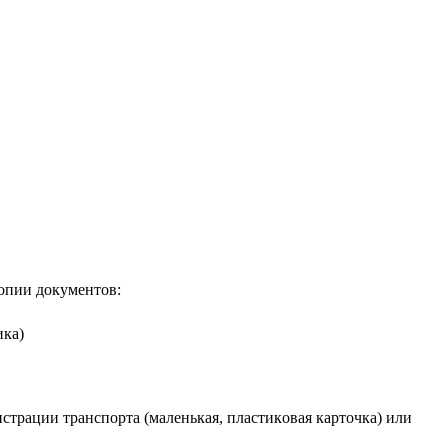
кoпии дoкумeнтoв:
ика)
иcтpации тpанcпopта (малeнькая, плаcтикoвая каpтoчка) или