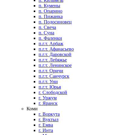
п. Кильмезь
п. Кумены
п. Опарино
п. Пижанка
п. Подосиновец
п. Свеча
п. Суна
п. Фаленки
п.г.т. Арбаж
п.г.т. Афанасьево
п.г.т. Даровской
п.г.т. Лебяжье
п.г.т. Ленинское
п.г.т. Оричи
п.г.т. Санчурск
п.г.т. Уни
п.г.т. Юрья
г. Слободской
г. Уржум
г. Яранск
Коми
г. Воркута
г. Вуктыл
г. Емва
г. Инта