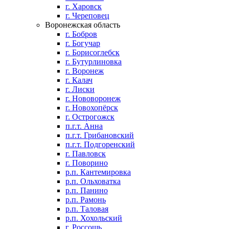
г. Харовск
г. Череповец
Воронежская область
г. Бобров
г. Богучар
г. Борисоглебск
г. Бутурлиновка
г. Воронеж
г. Калач
г. Лиски
г. Нововоронеж
г. Новохопёрск
г. Острогожск
п.г.т. Анна
п.г.т. Грибановский
п.г.т. Подгоренский
г. Павловск
г. Поворино
р.п. Кантемировка
р.п. Ольховатка
р.п. Панино
р.п. Рамонь
р.п. Таловая
р.п. Хохольский
г. Россошь