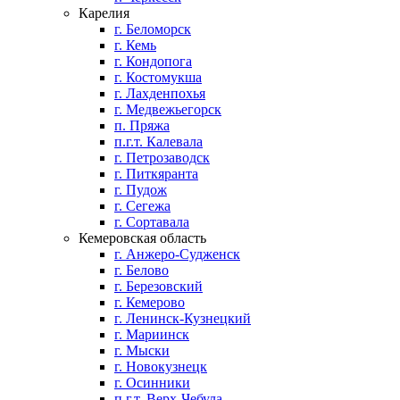
Карелия
г. Беломорск
г. Кемь
г. Кондопога
г. Костомукша
г. Лахденпохья
г. Медвежьегорск
п. Пряжа
п.г.т. Калевала
г. Петрозаводск
г. Питкяранта
г. Пудож
г. Сегежа
г. Сортавала
Кемеровская область
г. Анжеро-Судженск
г. Белово
г. Березовский
г. Кемерово
г. Ленинск-Кузнецкий
г. Мариинск
г. Мыски
г. Новокузнецк
г. Осинники
п.г.т. Верх-Чебула