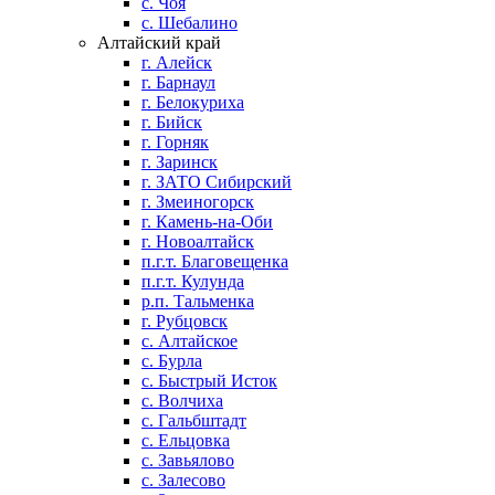
с. Чоя
с. Шебалино
Алтайский край
г. Алейск
г. Барнаул
г. Белокуриха
г. Бийск
г. Горняк
г. Заринск
г. ЗАТО Сибирский
г. Змеиногорск
г. Камень-на-Оби
г. Новоалтайск
п.г.т. Благовещенка
п.г.т. Кулунда
р.п. Тальменка
г. Рубцовск
с. Алтайское
с. Бурла
с. Быстрый Исток
с. Волчиха
с. Гальбштадт
с. Ельцовка
с. Завьялово
с. Залесово