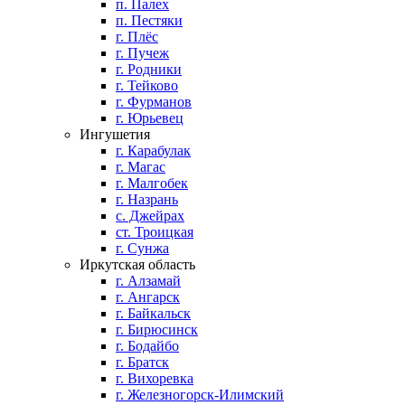
п. Палех
п. Пестяки
г. Плёс
г. Пучеж
г. Родники
г. Тейково
г. Фурманов
г. Юрьевец
Ингушетия
г. Карабулак
г. Магас
г. Малгобек
г. Назрань
с. Джейрах
ст. Троицкая
г. Сунжа
Иркутская область
г. Алзамай
г. Ангарск
г. Байкальск
г. Бирюсинск
г. Бодайбо
г. Братск
г. Вихоревка
г. Железногорск-Илимский