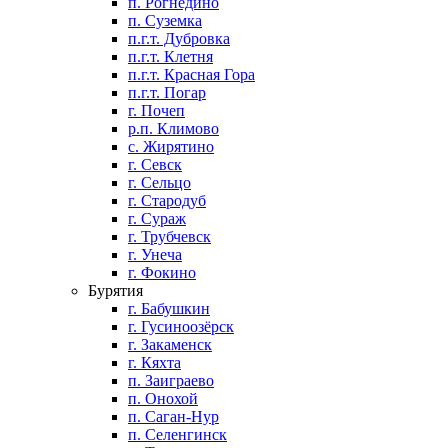
п. Рогнедино
п. Суземка
п.г.т. Дубровка
п.г.т. Клетня
п.г.т. Красная Гора
п.г.т. Погар
г. Почеп
р.п. Климово
с. Жирятино
г. Севск
г. Сельцо
г. Стародуб
г. Сураж
г. Трубчевск
г. Унеча
г. Фокино
Бурятия
г. Бабушкин
г. Гусиноозёрск
г. Закаменск
г. Кяхта
п. Заиграево
п. Онохой
п. Саган-Нур
п. Селенгинск