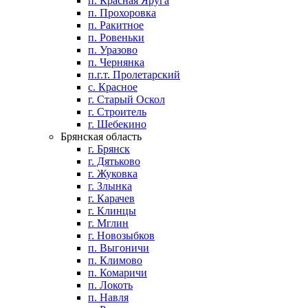
п. Красная Яруга
п. Прохоровка
п. Ракитное
п. Ровеньки
п. Уразово
п. Чернянка
п.г.т. Пролетарский
с. Красное
г. Старый Оскол
г. Строитель
г. Шебекино
Брянская область
г. Брянск
г. Дятьково
г. Жуковка
г. Злынка
г. Карачев
г. Клинцы
г. Мглин
г. Новозыбков
п. Выгоничи
п. Климово
п. Комаричи
п. Локоть
п. Навля