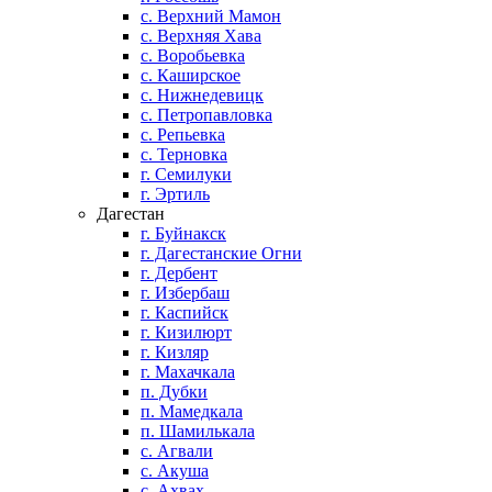
с. Верхний Мамон
с. Верхняя Хава
с. Воробьевка
с. Каширское
с. Нижнедевицк
с. Петропавловка
с. Репьевка
с. Терновка
г. Семилуки
г. Эртиль
Дагестан
г. Буйнакск
г. Дагестанские Огни
г. Дербент
г. Избербаш
г. Каспийск
г. Кизилюрт
г. Кизляр
г. Махачкала
п. Дубки
п. Мамедкала
п. Шамилькала
с. Агвали
с. Акуша
с. Ахвах