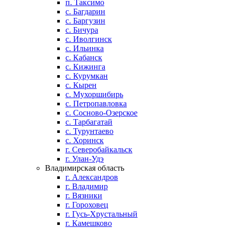
п. Таксимо
с. Багдарин
с. Баргузин
с. Бичура
с. Иволгинск
с. Ильинка
с. Кабанск
с. Кижинга
с. Курумкан
с. Кырен
с. Мухоршибирь
с. Петропавловка
с. Сосново-Озерское
с. Тарбагатай
с. Турунтаево
с. Хоринск
г. Северобайкальск
г. Улан-Удэ
Владимирская область
г. Александров
г. Владимир
г. Вязники
г. Гороховец
г. Гусь-Хрустальный
г. Камешково