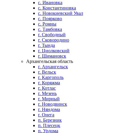
с. Ивановка
с. Константиновка
с. Новокиевский Увал
с. Поярково
с. Ромны
с. Тамбовка
г. Свободный
г. Сковородино
г. Тында
г. Циолковский
г. Шимановск
Архангельская область
г. Архангельск
г. Вельск
г. Каргополь
г. Коряжма
г. Котлас
г. Мезень
г. Мирный
г. Новодвинск
г. Няндома
г. Онега
п. Березник
п. Плесецк
п. Урдома