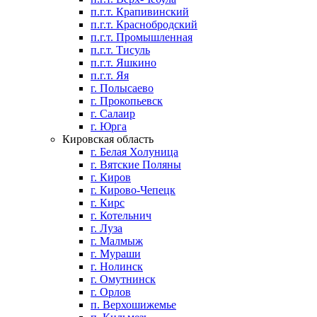
п.г.т. Крапивинский
п.г.т. Краснобродский
п.г.т. Промышленная
п.г.т. Тисуль
п.г.т. Яшкино
п.г.т. Яя
г. Полысаево
г. Прокопьевск
г. Салаир
г. Юрга
Кировская область
г. Белая Холуница
г. Вятские Поляны
г. Киров
г. Кирово-Чепецк
г. Кирс
г. Котельнич
г. Луза
г. Малмыж
г. Мураши
г. Нолинск
г. Омутнинск
г. Орлов
п. Верхошижемье