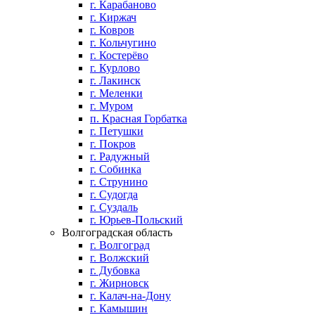
г. Карабаново
г. Киржач
г. Ковров
г. Кольчугино
г. Костерёво
г. Курлово
г. Лакинск
г. Меленки
г. Муром
п. Красная Горбатка
г. Петушки
г. Покров
г. Радужный
г. Собинка
г. Струнино
г. Судогда
г. Суздаль
г. Юрьев-Польский
Волгоградская область
г. Волгоград
г. Волжский
г. Дубовка
г. Жирновск
г. Калач-на-Дону
г. Камышин