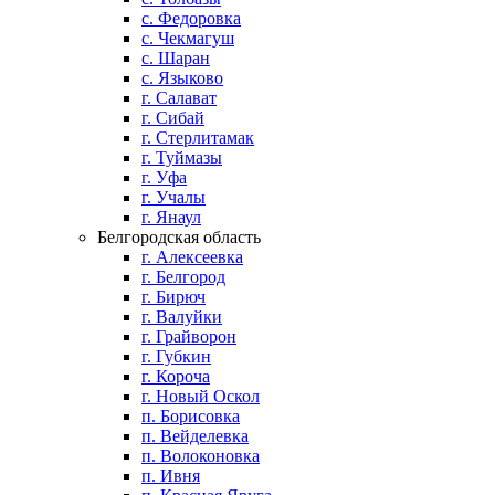
с. Федоровка
с. Чекмагуш
с. Шаран
с. Языково
г. Салават
г. Сибай
г. Стерлитамак
г. Туймазы
г. Уфа
г. Учалы
г. Янаул
Белгородская область
г. Алексеевка
г. Белгород
г. Бирюч
г. Валуйки
г. Грайворон
г. Губкин
г. Короча
г. Новый Оскол
п. Борисовка
п. Вейделевка
п. Волоконовка
п. Ивня