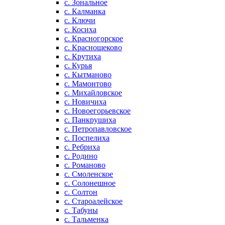
с. Зональное
с. Калманка
с. Ключи
с. Косиха
с. Красногорское
с. Краснощеково
с. Крутиха
с. Курья
с. Кытманово
с. Мамонтово
с. Михайловское
с. Новичиха
с. Новоегорьевское
с. Панкрушиха
с. Петропавловское
с. Поспелиха
с. Ребриха
с. Родино
с. Романово
с. Смоленское
с. Солонешное
с. Солтон
с. Староалейское
с. Табуны
с. Тальменка