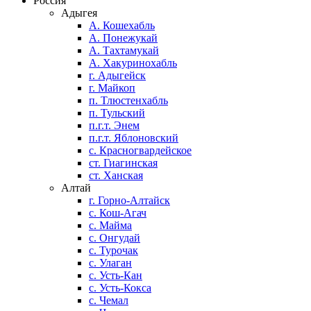
Россия
Адыгея
А. Кошехабль
А. Понежукай
А. Тахтамукай
А. Хакуринохабль
г. Адыгейск
г. Майкоп
п. Тлюстенхабль
п. Тульский
п.г.т. Энем
п.г.т. Яблоновский
с. Красногвардейское
ст. Гиагинская
ст. Ханская
Алтай
г. Горно-Алтайск
с. Кош-Агач
с. Майма
с. Онгудай
с. Турочак
с. Улаган
с. Усть-Кан
с. Усть-Кокса
с. Чемал