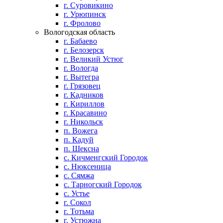
г. Суровикино
г. Урюпинск
г. Фролово
Вологодская область
г. Бабаево
г. Белозерск
г. Великий Устюг
г. Вологда
г. Вытегра
г. Грязовец
г. Кадников
г. Кириллов
г. Красавино
г. Никольск
п. Вожега
п. Кадуй
п. Шексна
с. Кичменгский Городок
с. Нюксеница
с. Сямжа
с. Тарногский Городок
с. Устье
г. Сокол
г. Тотьма
г. Устюжна