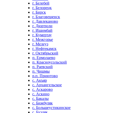
г. Белебей
г. Белорецк
г. Бирск
г. Благовещенск
г. Давлеканово
г. Дюртюли
г. Ишимбай
г. Кумертау
г. Межгорье
г. Мелеуз
г. Нефтекамск
г. Октябрьский
п. Ермолаево
п. Красноусольский
п. Раевский
п. Чишмы
р.п. Приютово
с. Акъяр
с. Архангельское
с. Аскарово
с. Аскино
с. Бакалы
с. Бижбуляк
с. Большеустикинское
с. Буздяк