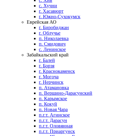
с. Хив
с. Хучни
г. Хасавюрт
г. Южно-Сухокумск
Еврейская АО
г. Биробиджан
г. Облучье
п. Николаевка
п. Смидович
с. Ленинское
Забайкальский край
г. Балей
г. Борзя
г. Краснокаменск
г. Могоча
г. Нерчинск
п. Атамановка
п. Вершино-Дарасунский
п. Карымское
п. Кокуй
п. Новая Чара
п.г.т. Агинское
п.г.т. Дарасун
п.г.т. Оловянная
п.г.т. Приаргунск