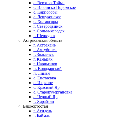
с. Верхняя Тойма
с. Ильинско-Подомское
с. Карпогоры
с. Лешуконское
с. Холмогоры
г. Северодвинск
г. Сольвычегодск
г. Шенкурск
Астраханская область
г. Астрахань
г. Ахтубинск
г. Знаменск
г. Камызяк
г. Нариманов
п. Володарский
п. Лиман
с. Енотаевка
с. Икряное
с. Красный Яр
с. Старокучергановка
с. Черный Яр
г. Харабали
Башкортостан
г. Агидель
г. Баймак