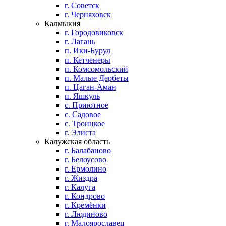
г. Советск
г. Черняховск
Калмыкия
г. Городовиковск
г. Лагань
п. Ики-Бурул
п. Кетченеры
п. Комсомольский
п. Малые Дербеты
п. Цаган-Аман
п. Яшкуль
с. Приютное
с. Садовое
с. Троицкое
г. Элиста
Калужская область
г. Балабаново
г. Белоусово
г. Ермолино
г. Жиздра
г. Калуга
г. Кондрово
г. Кремёнки
г. Людиново
г. Малоярославец