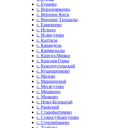
с. Бураево
с. Верхнеяркеево
с. Верхние Киги
с. Верхние Татышлы
с. Ермекеево
с. Иглино
с. Исянгулово
с. Калтасы
с. Караидель
с. Кармаскалы
с. Киргиз-Мияки
с. Красная Горка
с. Красноусольский
с. Кушнаренково
с. Малояз
с. Мариинский
с. Месягутово
с. Мишкино
с. Мраково
с. Ново-Белокатай
с. Раевский
с. Старобалтачево
с. Старосубхангулово
с. Стерлибашево
с. Толбазы