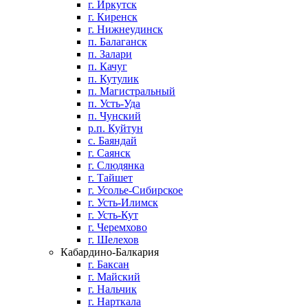
г. Иркутск
г. Киренск
г. Нижнеудинск
п. Балаганск
п. Залари
п. Качуг
п. Кутулик
п. Магистральный
п. Усть-Уда
п. Чунский
р.п. Куйтун
с. Баяндай
г. Саянск
г. Слюдянка
г. Тайшет
г. Усолье-Сибирское
г. Усть-Илимск
г. Усть-Кут
г. Черемхово
г. Шелехов
Кабардино-Балкария
г. Баксан
г. Майский
г. Нальчик
г. Нарткала