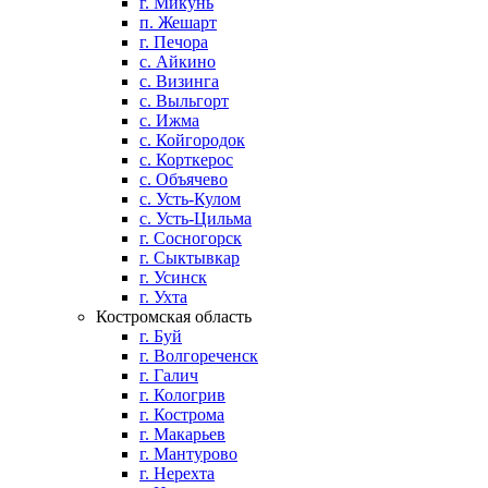
г. Микунь
п. Жешарт
г. Печора
с. Айкино
с. Визинга
с. Выльгорт
с. Ижма
с. Койгородок
с. Корткерос
с. Объячево
с. Усть-Кулом
с. Усть-Цильма
г. Сосногорск
г. Сыктывкар
г. Усинск
г. Ухта
Костромская область
г. Буй
г. Волгореченск
г. Галич
г. Кологрив
г. Кострома
г. Макарьев
г. Мантурово
г. Нерехта