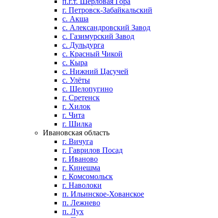
п.г.т. Шерловая Гора
г. Петровск-Забайкальский
с. Акша
с. Александровский Завод
с. Газимурский Завод
с. Дульдурга
с. Красный Чикой
с. Кыра
с. Нижний Цасучей
с. Улёты
с. Шелопугино
г. Сретенск
г. Хилок
г. Чита
г. Шилка
Ивановская область
г. Вичуга
г. Гаврилов Посад
г. Иваново
г. Кинешма
г. Комсомольск
г. Наволоки
п. Ильинское-Хованское
п. Лежнево
п. Лух