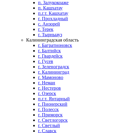
п. Залукокоаже
п. Кашхатау
п.г.т. Кашхатау
г. Прохладный
с. Анзорей
г. Терек
г. Тырныауз
Калининградская область
г. Багратионовск
г. Балтийск
г. Гвардейск
г. Гусев
г. Зеленоградск
г. Калининград
г. Мамоново
г. Неман
г. Нестеров
г. Озерск
п.г.т. Янтарный
г. Пионерский
г. Полесск
г. Приморск
г. Светлогорск
г. Светлый
г. Славск