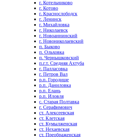
г. Котельниково
г. Котово
г. Краснослободск
г. Ленинск
г. Михайловка
г. Николаевск
г. Новоаннинский
г. Новониколаевский
п. Быково
п. Ольховка
п. Чернышковский
п.г.т. Средняя Ахтуба
г. Палласовка
г. Петров Вал
р.п. Городище
р.п. Даниловка
р.п. Елань
р.п. Иловля
с. Старая Полтавка
г. Серафимович
ст. Алексеевская
ст. Клетская
ст. Кумылженская
ст. Нехаевская
ст. Преображенская