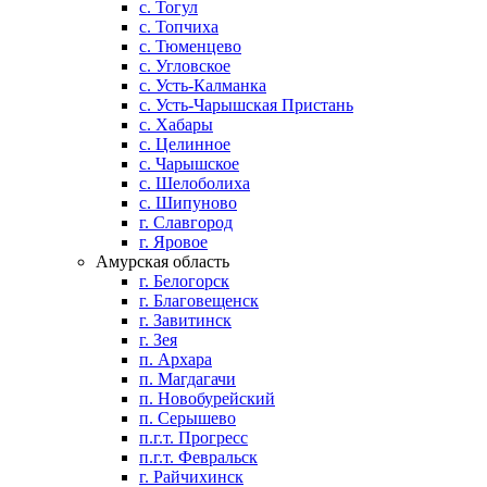
с. Тогул
с. Топчиха
с. Тюменцево
с. Угловское
с. Усть-Калманка
с. Усть-Чарышская Пристань
с. Хабары
с. Целинное
с. Чарышское
с. Шелоболиха
с. Шипуново
г. Славгород
г. Яровое
Амурская область
г. Белогорск
г. Благовещенск
г. Завитинск
г. Зея
п. Архара
п. Магдагачи
п. Новобурейский
п. Серышево
п.г.т. Прогресс
п.г.т. Февральск
г. Райчихинск