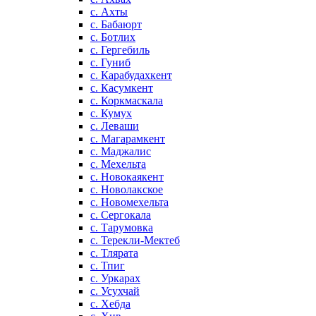
с. Ахты
с. Бабаюрт
с. Ботлих
с. Гергебиль
с. Гуниб
с. Карабудахкент
с. Касумкент
с. Коркмаскала
с. Кумух
с. Леваши
с. Магарамкент
с. Маджалис
с. Мехельта
с. Новокаякент
с. Новолакское
с. Новомехельта
с. Сергокала
с. Тарумовка
с. Терекли-Мектеб
с. Тлярата
с. Тпиг
с. Уркарах
с. Усухчай
с. Хебда