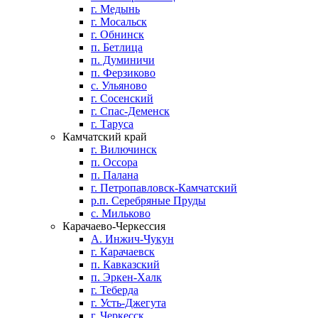
г. Медынь
г. Мосальск
г. Обнинск
п. Бетлица
п. Думиничи
п. Ферзиково
с. Ульяново
г. Сосенский
г. Спас-Деменск
г. Таруса
Камчатский край
г. Вилючинск
п. Оссора
п. Палана
г. Петропавловск-Камчатский
р.п. Серебряные Пруды
с. Мильково
Карачаево-Черкессия
А. Инжич-Чукун
г. Карачаевск
п. Кавказский
п. Эркен-Халк
г. Теберда
г. Усть-Джегута
г. Черкесск