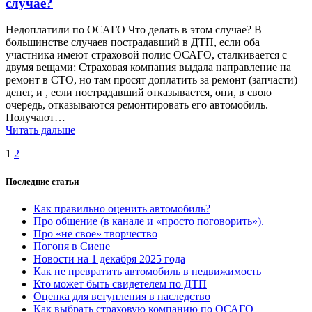
случае?
Недоплатили по ОСАГО Что делать в этом случае? В
большинстве случаев пострадавший в ДТП, если оба
участника имеют страховой полис ОСАГО, сталкивается с
двумя вещами: Страховая компания выдала направление на
ремонт в СТО, но там просят доплатить за ремонт (запчасти)
денег, и , если пострадавший отказывается, они, в свою
очередь, отказываются ремонтировать его автомобиль.
Получают…
Читать дальше
Навигация
Страница
Страница
1
2
по
Последние статьи
записям
Как правильно оценить автомобиль?
Про общение (в канале и «просто поговорить»).
Про «не свое» творчество
Погоня в Сиене
Новости на 1 декабря 2025 года
Как не превратить автомобиль в недвижимость
Кто может быть свидетелем по ДТП
Оценка для вступления в наследство
Как выбрать страховую компанию по ОСАГО