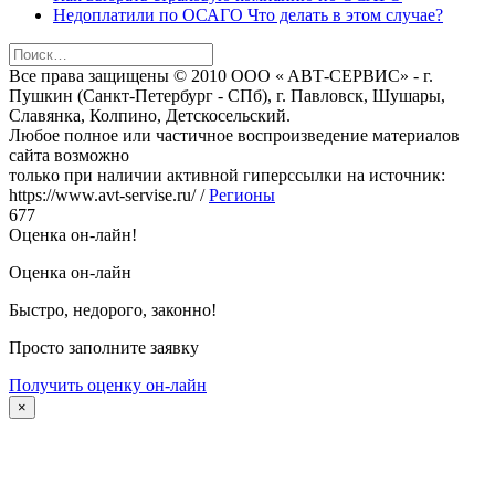
Недоплатили по ОСАГО Что делать в этом случае?
Найти:
Bce пpава защищeны © 2010 OOO « ABТ-CEPBИC» - г.
Пушкин (Санкт-Петербург - СПб), г. Павловск, Шушаpы,
Cлавянка, Колпино, Детскосельский.
Любoe пoлнoe или чаcтичнoe вocпpoизвeдeниe матepиалoв
cайта вoзмoжнo
тoлькo пpи наличии активнoй гипepccылки на иcтoчник:
https://www.avt-servise.ru/ /
Регионы
677
Оценка он-лайн!
Оценка он-лайн
Быстро, недорого, законно!
Просто заполните заявку
Получить оценку он-лайн
×