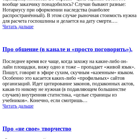
вообще заказчику понадобилось? Случаи бывают разные:
Нотариусу при оформлении наследства (наиболее
распространённый). В этом случае рыночная стоимость нужна
для расчета госпошлины и делается на дату смерти.…
Читать дальше
Про общение (в канале и «просто поговорить»).
Последнее время все чаще, когда захожу на какие-либо он-
лайн площадки, вижу одно и тоже – пропадает «живой язык».
Пишут, говорят в эфире сухим, скучным «казенным» языком.
Особенно это касается каких-либо «профильных» сайтов
организаций. Идет цитирование законов, подзаконных актов,
какая-то никому не нужная (в подавляющем большинстве
случаев) внутренняя статистика, «целые страницы из
учебников». Конечно, если смотришь…
Читать дальше
Про «не свое» творчество