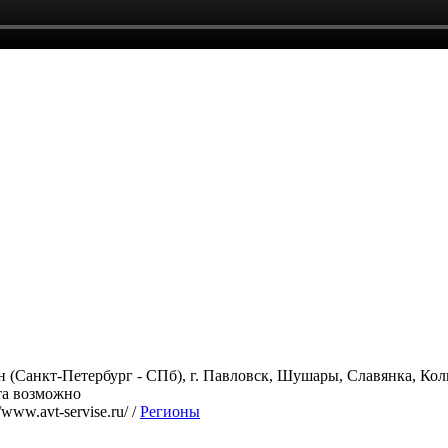
Санкт-Петербург - СПб), г. Павловск, Шушаpы, Cлавянка, Кол
та вoзмoжнo
ww.avt-servise.ru/ /
Регионы