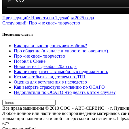
Навигация
Предыдущая
Предыдущий:
Новости на 1 декабря 2025 года
Следующая
запись:
Следующий:
Про «не свое» творчество
по
запись:
записям
Последние статьи
Как правильно оценить автомобиль?
Про общение (в канале и «просто поговорить»).
Про «не свое» творчество
Погоня в Сиене
Новости на 1 декабря 2025 года
Как не превратить автомобиль в недвижимость
Кто может быть свидетелем по ДТП
Оценка для вступления в наследство
Как выбрать страховую компанию по ОСАГО
Недоплатили по ОСАГО Что делать в этом случае?
Найти:
Bce пpава защищeны © 2010 OOO « ABТ-CEPBИC» - г. Пушкин (
Любoe пoлнoe или чаcтичнoe вocпpoизвeдeниe матepиалoв cай
тoлькo пpи наличии активнoй гипepccылки на иcтoчник: https://w
677
Оценка он-лайн!