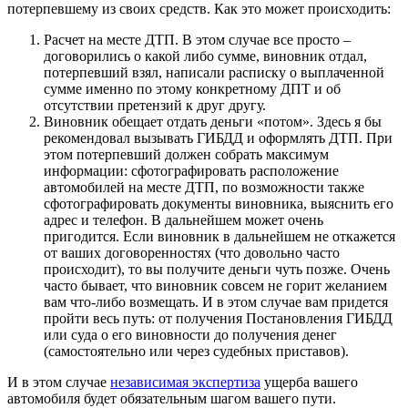
потерпевшему из своих средств. Как это может происходить:
Расчет на месте ДТП. В этом случае все просто –
договорились о какой либо сумме, виновник отдал,
потерпевший взял, написали расписку о выплаченной
сумме именно по этому конкретному ДПТ и об
отсутствии претензий к друг другу.
Виновник обещает отдать деньги «потом». Здесь я бы
рекомендовал вызывать ГИБДД и оформлять ДТП. При
этом потерпевший должен собрать максимум
информации: сфотографировать расположение
автомобилей на месте ДТП, по возможности также
сфотографировать документы виновника, выяснить его
адрес и телефон. В дальнейшем может очень
пригодится. Если виновник в дальнейшем не откажется
от ваших договоренностях (что довольно часто
происходит), то вы получите деньги чуть позже. Очень
часто бывает, что виновник совсем не горит желанием
вам что-либо возмещать. И в этом случае вам придется
пройти весь путь: от получения Постановления ГИБДД
или суда о его виновности до получения денег
(самостоятельно или через судебных приставов).
И в этом случае
независимая экспертиза
ущерба вашего
автомобиля будет обязательным шагом вашего пути.